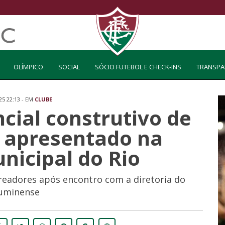
OLÍMPICO
SOCIAL
SÓCIO FUTEBOL E CHECK-INS
TRANSPA
25 22:13 - EM
CLUBE
cial construtivo de
é apresentado na
icipal do Rio
readores após encontro com a diretoria do
uminense