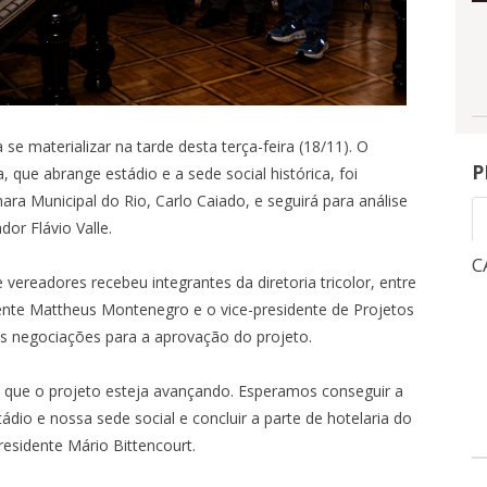
se materializar na tarde desta terça-feira (18/11). O
P
a, que abrange estádio e a sede social histórica, foi
a Municipal do Rio, Carlo Caiado, e seguirá para análise
or Flávio Valle.
CAMPEONATO BRASILEIRO
C
readores recebeu integrantes da diretoria tricolor, entre
idente Mattheus Montenegro e o vice-presidente de Projetos
1
3
as negociações para a aprovação do projeto.
NGRESSOS
INGRESSOS
X
ir, que o projeto esteja avançando. Esperamos conseguir a
ádio e nossa sede social e concluir a parte de hotelaria do
0
-
OITAVAS DE FINAL - VOLTA -
QUA, 5/8, 21:30
-
MARACANÃ
residente Mário Bittencourt.