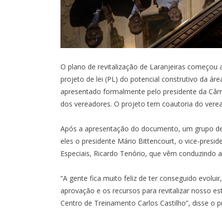
O plano de revitalização de Laranjeiras começou a 
projeto de lei (PL) do potencial construtivo da áre
apresentado formalmente pelo presidente da Câmar
dos vereadores. O projeto tem coautoria do veread
RO
COPA DO BRASIL
Após a apresentação do documento, um grupo de ve
eles o presidente Mário Bittencourt, o vice-pres
0
0
Especiais, Ricardo Tenório, que vêm conduzindo 
I
X
“A gente fica muito feliz de ter conseguido evolu
aprovação e os recursos para revitalizar nosso est
1:30
- MARACANÃ
OITAVAS DE FINAL - IDA -
SÁB, 1/8, 17:3
MARACANÃ
Centro de Treinamento Carlos Castilho”, disse o p