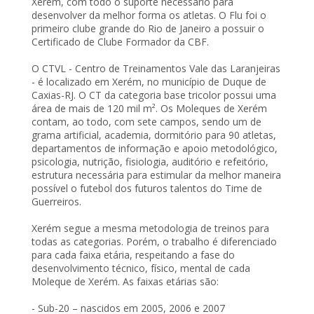
Xerém, com todo o suporte necessário para
desenvolver da melhor forma os atletas. O Flu foi o
primeiro clube grande do Rio de Janeiro a possuir o
Certificado de Clube Formador da CBF.
O CTVL - Centro de Treinamentos Vale das Laranjeiras
- é localizado em Xerém, no município de Duque de
Caxias-RJ. O CT da categoria base tricolor possui uma
área de mais de 120 mil m². Os Moleques de Xerém
contam, ao todo, com sete campos, sendo um de
grama artificial, academia, dormitório para 90 atletas,
departamentos de informação e apoio metodológico,
psicologia, nutrição, fisiologia, auditório e refeitório,
estrutura necessária para estimular da melhor maneira
possível o futebol dos futuros talentos do Time de
Guerreiros.
Xerém segue a mesma metodologia de treinos para
todas as categorias. Porém, o trabalho é diferenciado
para cada faixa etária, respeitando a fase do
desenvolvimento técnico, físico, mental de cada
Moleque de Xerém. As faixas etárias são:
- Sub-20 – nascidos em 2005, 2006 e 2007