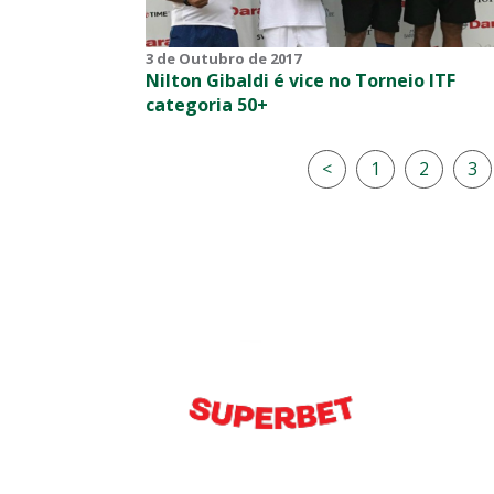
3 de Outubro de 2017
Nilton Gibaldi é vice no Torneio ITF
categoria 50+
<
1
2
3