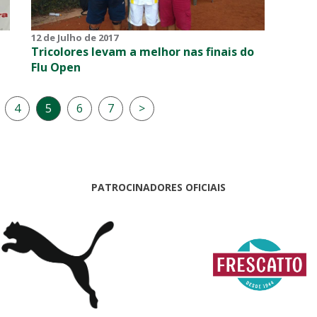
12 de Julho de 2017
Tricolores levam a melhor nas finais do
Flu Open
4
5
6
7
>
PATROCINADORES OFICIAIS