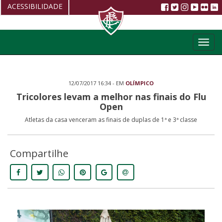
ACESSIBILIDADE
Aumentar fonte
Toggl
Diminuir fonte
navig
Alto Contraste
12/07/2017 16:34 - EM
OLÍMPICO
Restaurar
Tricolores levam a melhor nas finais do Flu
Open
Atletas da casa venceram as finais de duplas de 1ª e 3ª classe
Compartilhe