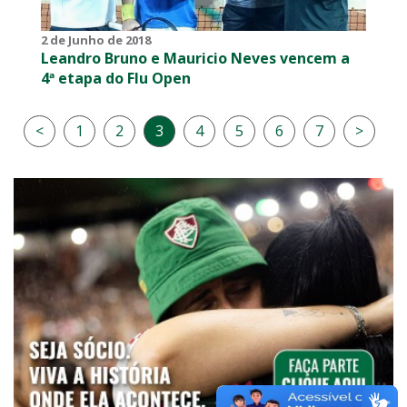
2 de Junho de 2018
Leandro Bruno e Mauricio Neves vencem a
4ª etapa do Flu Open
<
1
2
3
4
5
6
7
>