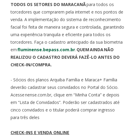
TODOS OS SETORES DO MARACANÃ
para todos os
torcedores que comprarem pela internet e nos pontos de
venda. A implementação do sistema de reconhecimento
facial foi feita de maneira segura e controlada, garantindo
uma experiência tranquila e eficiente para todos os
torcedores. Faça o cadastro antecipado da sua biometria
em
fluminense.bepass.com.br
.
QUEM
AINDA
N
ÃO
REALIZOU O CADASTRO DEVER
Á FAZ
Ê-LO ANTES DO
CHECK-IN/COMPRA.
- Sócios dos planos Arquiba Família e Maraca+ Família
deverão cadastrar seus convidados no Portal do Sócio.
Acesse nense.com.br, clique em “Minha Conta” e depois
em “Lista de Convidados”. Poderão ser cadastrados até
cinco convidados e o titular poderá comprar ingresso
para três deles
CHECK-INS E VENDA ONLINE