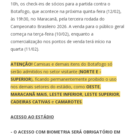
10h, os check-ins de sócios para a partida contra o
Botafogo, que acontece na próxima quinta-feira (12/02),
às 19h30, no Maracanã, pela terceira rodada do
Campeonato Brasileiro 2026. A venda para o público geral
começa na terça-feira (10/02), enquanto a
comercialização nos pontos de venda terá início na
quarta (11/02).
ATENÇÃO!
Camisas e demais itens do Botafogo só
serão admitidos no setor visitante (
NORTE E -
SUPERIOR
), ficando permanentemente proibido o uso
nos demais setores do estádio, como
OESTE
,
MARACANÃ MAIS
,
LESTE INFERIOR
,
LESTE SUPERIOR
,
CADEIRAS CATIVAS
e
CAMAROTES
.
ACESSO AO ESTÁDIO
- O ACESSO COM BIOMETRIA SERÁ OBRIGATÓRIO EM