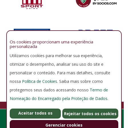
Os cookies proporcionam uma experiência
personalizada
Utilizamos cookies para melhorar sua experiência,
otimizar o desempenho, analisar seu uso do site e
personalizar o conteúdo. Para mais detalhes, consulte
nossa
Política de Cookies
. Saiba mais sobre como
protegemos seus dados acessando nosso
Termo de
Nomeação do Encarregado pela Proteção de Dados
.
FLUMINENSE FOOTBALL CLUB
Aceitar todos os
GERENCIAR COOKIES
POLÍTICA DE PRIVACIDADE
Rejeitar todos os cookies
Rua Álvaro Chaves 41, Laranjeiras - Rio de Janeiro - RJ - Brasil -
cookies
CEP 22231-220 - Horário de Funcionamento: De segunda a
Gerenciar cookies