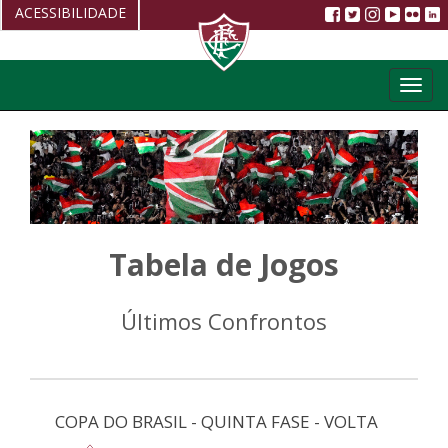
ACESSIBILIDADE
Aumentar fonte
Toggl
Diminuir fonte
navig
Alto Contraste
Restaurar
Tabela de Jogos
Últimos Confrontos
COPA DO BRASIL - QUINTA FASE - VOLTA