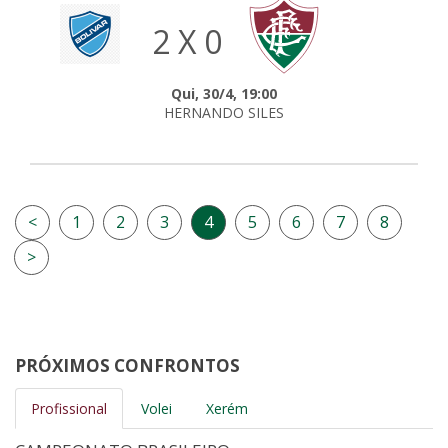
2 X 0
Qui, 30/4, 19:00
HERNANDO SILES
<
1
2
3
4
5
6
7
8
>
PRÓXIMOS CONFRONTOS
Profissional
Volei
Xerém