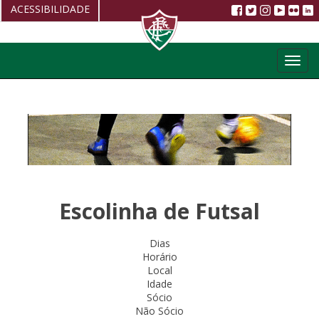
ACESSIBILIDADE
Aumentar fonte
Toggl
Diminuir fonte
navig
Alto Contraste
Restaurar
Escolinha de Futsal
Dias
Horário
Local
Idade
Sócio
Não Sócio