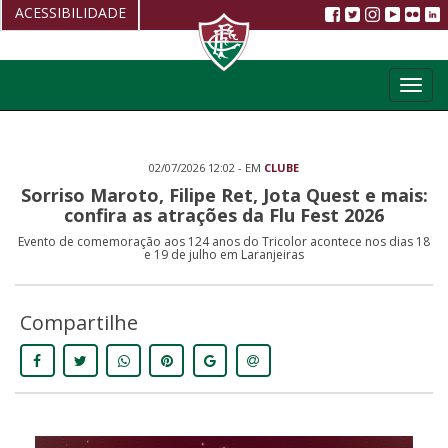
ACESSIBILIDADE
Aumentar fonte
Toggl
Diminuir fonte
navig
Alto Contraste
02/07/2026 12:02 - EM
CLUBE
Restaurar
Sorriso Maroto, Filipe Ret, Jota Quest e mais:
confira as atrações da Flu Fest 2026
Evento de comemoração aos 124 anos do Tricolor acontece nos dias 18
e 19 de julho em Laranjeiras
Compartilhe