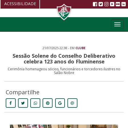
ACESSIBILIDADE
Aumentar fonte
Toggl
Diminuir fonte
navig
Alto Contraste
21/07/2025 22:38 - EM
CLUBE
Restaurar
Sessão Solene do Conselho Deliberativo
celebra 123 anos do Fluminense
Cerimônia homenageou sócios, funcionários e torcedores ilustres no
Salão Nobre
Compartilhe