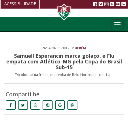
ACESSIBILIDADE
Aumentar fonte
Toggl
Diminuir fonte
navig
Alto Contraste
26/04/2026 17:00 - EM
XERÉM
Restaurar
Samuell Esperancin marca golaço, e Flu
empata com Atlético-MG pela Copa do Brasil
Sub-15
Tricolor sai na frente, mas volta de Belo Horizonte com 1 a 1
Compartilhe