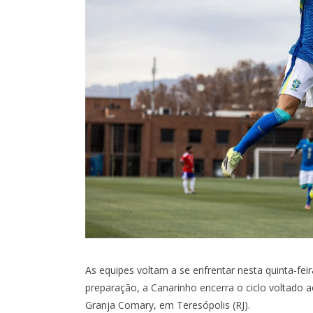
RO
COPA DO BRASIL
0
0
I
X
As equipes voltam a se enfrentar nesta quinta-fei
1:30
- MARACANÃ
OITAVAS DE FINAL - IDA -
SÁB, 1/8, 17:3
MARACANÃ
preparação, a Canarinho encerra o ciclo voltado a
Granja Comary, em Teresópolis (RJ).