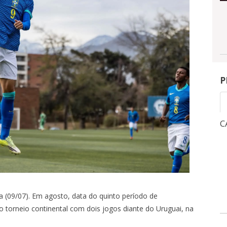
P
CAMPEONATO BRASILEIRO
C
1
3
NGRESSOS
INGRESSOS
X
ra (09/07). Em agosto, data do quinto período de
0
-
OITAVAS DE FINAL - VOLTA -
QUA, 5/8, 21:30
-
MARACANÃ
o torneio continental com dois jogos diante do Uruguai, na