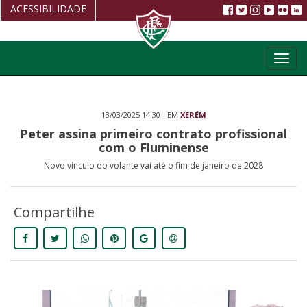
ACESSIBILIDADE
Aumentar fonte
Toggl
Diminuir fonte
navig
Alto Contraste
13/03/2025 14:30 - EM
XERÉM
Restaurar
Peter assina primeiro contrato profissional
com o Fluminense
Novo vínculo do volante vai até o fim de janeiro de 2028
Compartilhe