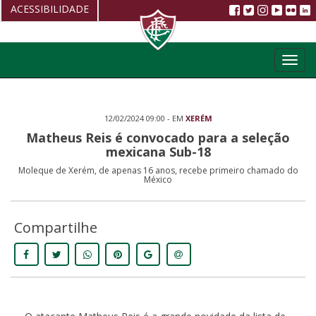
ACESSIBILIDADE
Aumentar fonte
Toggl
Diminuir fonte
navig
Alto Contraste
12/02/2024 09:00 - EM
XERÉM
Restaurar
Matheus Reis é convocado para a seleção
mexicana Sub-18
Moleque de Xerém, de apenas 16 anos, recebe primeiro chamado do
México
Compartilhe