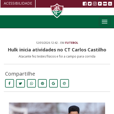
ACESSIBILIDADE
Aumentar fonte
Toggl
Diminuir fonte
navig
Alto Contraste
12/05/2026 12:42 - EM
FUTEBOL
Restaurar
Hulk inicia atividades no CT Carlos Castilho
Atacante fez testes físicos e foi a campo para corrida
Compartilhe