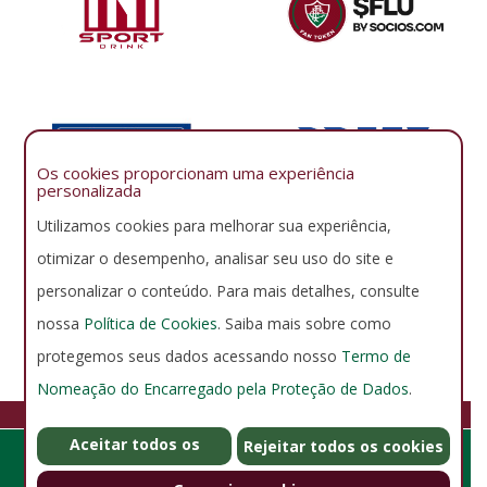
Os cookies proporcionam uma experiência
personalizada
Utilizamos cookies para melhorar sua experiência,
otimizar o desempenho, analisar seu uso do site e
personalizar o conteúdo. Para mais detalhes, consulte
nossa
Política de Cookies
. Saiba mais sobre como
protegemos seus dados acessando nosso
Termo de
Nomeação do Encarregado pela Proteção de Dados
.
FLUMINENSE FOOTBALL CLUB
Aceitar todos os
GERENCIAR COOKIES
POLÍTICA DE PRIVACIDADE
Rejeitar todos os cookies
Rua Álvaro Chaves 41, Laranjeiras - Rio de Janeiro - RJ - Brasil -
cookies
CEP 22231-220 - Horário de Funcionamento: De segunda a