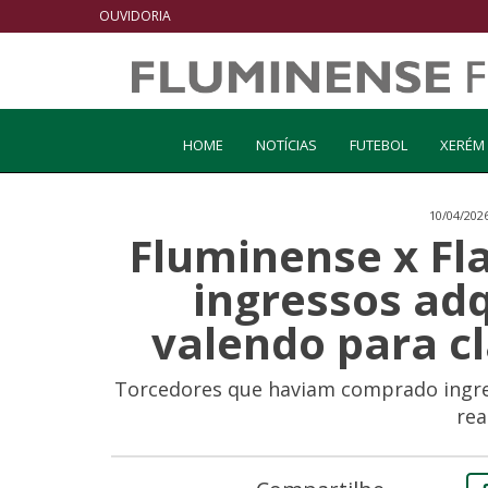
OUVIDORIA
HOME
NOTÍCIAS
FUTEBOL
XERÉM
10/04/202
Fluminense x Fl
ingressos adq
valendo para c
Torcedores que haviam comprado ingres
rea