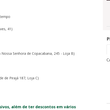
o tempo
ves, 41)
P
a Nossa Senhora de Copacabana, 245 - Loja B)
CAMPEONATO BRASILEIRO
C
1
3
NGRESSOS
INGRESSOS
e de Pirajá 187, Loja C)
X
0
-
OITAVAS DE FINAL - VOLTA -
QUA, 5/8, 21:30
-
MARACANÃ
sivos, além de ter descontos em vários