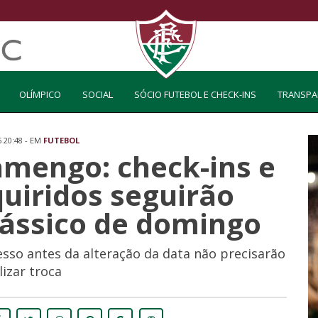
OLÍMPICO
SOCIAL
SÓCIO FUTEBOL E CHECK-INS
TRANSPA
6 20:48 - EM
FUTEBOL
amengo: check-ins e
uiridos seguirão
lássico de domingo
so antes da alteração da data não precisarão
lizar troca