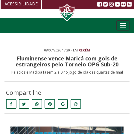
ACESSIBILIDADE
Aumentar fonte
Toggl
Diminuir fonte
navig
Alto Contraste
08/07/2026 17:20 - EM
XERÉM
Restaurar
Fluminense vence Maricá com gols de
estrangeiros pelo Torneio OPG Sub-20
Palacios e Madiba fazem 2 a 0 no jogo de ida das quartas de final
Compartilhe