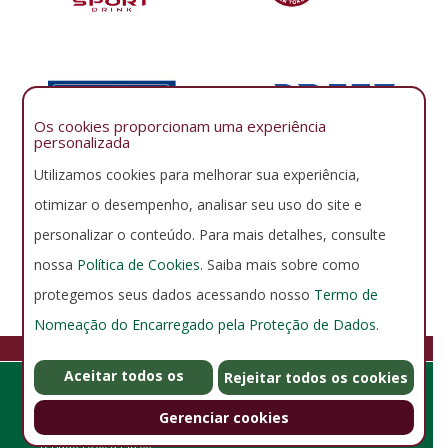
Os cookies proporcionam uma experiência
personalizada
Utilizamos cookies para melhorar sua experiência,
otimizar o desempenho, analisar seu uso do site e
personalizar o conteúdo. Para mais detalhes, consulte
nossa
Política de Cookies
. Saiba mais sobre como
protegemos seus dados acessando nosso
Termo de
Nomeação do Encarregado pela Proteção de Dados
.
FLUMINENSE FOOTBALL CLUB
Aceitar todos os
GERENCIAR COOKIES
POLÍTICA DE PRIVACIDADE
Rejeitar todos os cookies
Rua Álvaro Chaves 41, Laranjeiras - Rio de Janeiro - RJ - Brasil -
cookies
CEP 22231-220 - Horário de Funcionamento: De segunda a
Gerenciar cookies
sexta de 6:00 às 22:00 - Sábado. 6:00 às 20:00 - Domingos e
feriados 6:00 às 18:00.