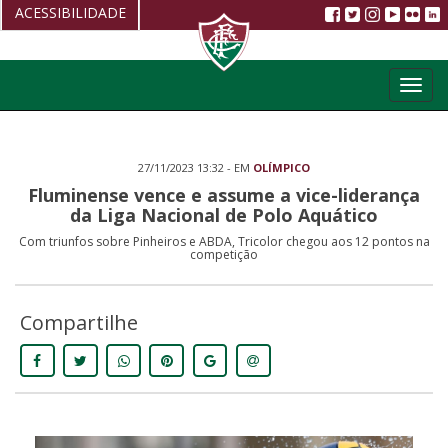
ACESSIBILIDADE
Aumentar fonte
Toggl
Diminuir fonte
navig
Alto Contraste
27/11/2023 13:32 - EM
OLÍMPICO
Restaurar
Fluminense vence e assume a vice-liderança
da Liga Nacional de Polo Aquático
Com triunfos sobre Pinheiros e ABDA, Tricolor chegou aos 12 pontos na
competição
Compartilhe