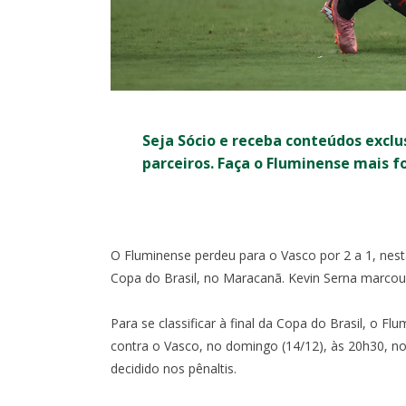
Seja Sócio e receba conteúdos exclu
parceiros. Faça o Fluminense mais f
RO
COPA DO BRASIL
O Fluminense perdeu para o Vasco por 2 a 1, nesta 
Copa do Brasil, no Maracanã. Kevin Serna marcou o
0
0
I
X
Para se classificar à final da Copa do Brasil, o Fl
contra o Vasco, no domingo (14/12), às 20h30, no 
1:30
- MARACANÃ
OITAVAS DE FINAL - IDA -
SÁB, 1/8, 17:3
decidido nos pênaltis.
MARACANÃ