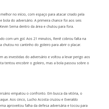
i melhor no início, com espaço para atacar criado pela
 bola do adversário. A primeira chance foi aos seis
evin Serna dentro da área e chutou para fora.
ado com um gol. Aos 21 minutos, Renê cobrou falta na
a chutou no cantinho do goleiro para abrir o placar.
 as investidas do adversário e voltou a levar perigo aos
a tentou encobrir o goleiro, mas a bola passou sobre o
ersário empatou o confronto. Em busca da vitória, o
taque. Aos cinco, Lucho Acosta cruzou e Everaldo
erna aproveitou falha da defesa adversária e tocou para