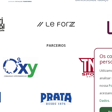
PARCEIROS
Os c
pers
Utilizam
analisar
nossa
Po
acessan
Dados
.
Ac