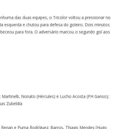
huma das duas equipes, o Tricolor voltou a pressionar no
la esquerda e chutou para defesa do goleiro. Dois minutos
cabeceou para fora. O adversário marcou o segundo gol aos
; Martinelli, Nonato (Hércules) e Lucho Acosta (PH Ganso);
uis Zubeldía
rt Renan e Puma Rodríguez; Barros, Thiago Mendes (Hugo