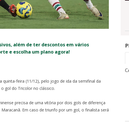
sivos, além de ter descontos em vários
P
orte e escolha um plano agora!
CAMPEONATO BRASILEIRO
C
quinta-feira (11/12), pelo jogo de ida da semifinal da
 gol do Tricolor no clássico.
1
3
NGRESSOS
INGRESSOS
X
uminense precisa de uma vitória por dois gols de diferença
Maracanã. Em caso de triunfo por um gol, o finalista será
0
-
OITAVAS DE FINAL - VOLTA -
QUA, 5/8, 21:30
-
MARACANÃ