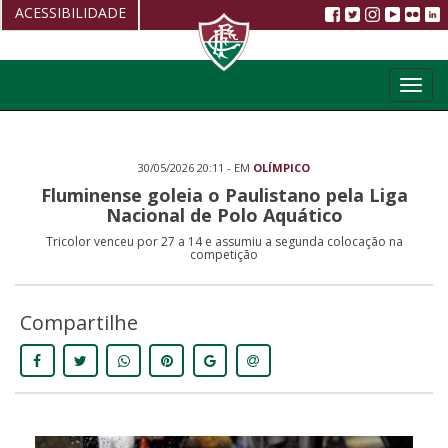
ACESSIBILIDADE
Aumentar fonte
Toggl
Diminuir fonte
navig
Alto Contraste
30/05/2026 20:11 - EM
OLÍMPICO
Restaurar
Fluminense goleia o Paulistano pela Liga
Nacional de Polo Aquático
Tricolor venceu por 27 a 14 e assumiu a segunda colocação na
competição
Compartilhe