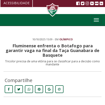
ACESSIBILIDADE
Aumentar fonte
Toggl
Diminuir fonte
navig
Alto Contraste
10/10/2025 15:09 - EM
OLÍMPICO
Restaurar
Fluminense enfrenta o Botafogo para
garantir vaga na final da Taça Guanabara de
Basquete
Tricolor precisa de uma vitória para se classificar para a decisão como
mandante
Compartilhe