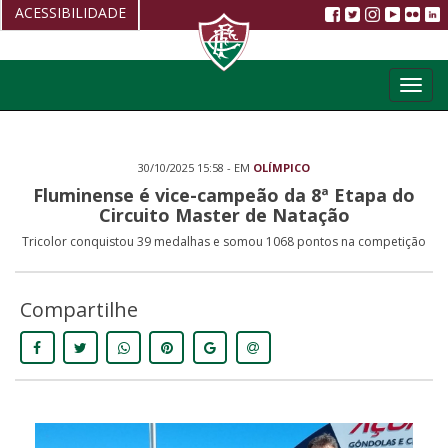
ACESSIBILIDADE
Aumentar fonte
Toggl
Diminuir fonte
navig
Alto Contraste
30/10/2025 15:58 - EM
OLÍMPICO
Restaurar
Fluminense é vice-campeão da 8ª Etapa do
Circuito Master de Natação
Tricolor conquistou 39 medalhas e somou 1068 pontos na competição
Compartilhe