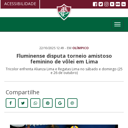
ACESSIBILIDADE
Aumentar fonte
Toggl
Diminuir fonte
navig
Alto Contraste
22/10/2025 12:49 - EM
OLÍMPICO
Restaurar
Fluminense disputa torneio amistoso
feminino de vôlei em Lima
Tricolor enfrenta Alianza Lima e Regatas Lima no sábado e domingo (25
e 26 de outubro)
Compartilhe