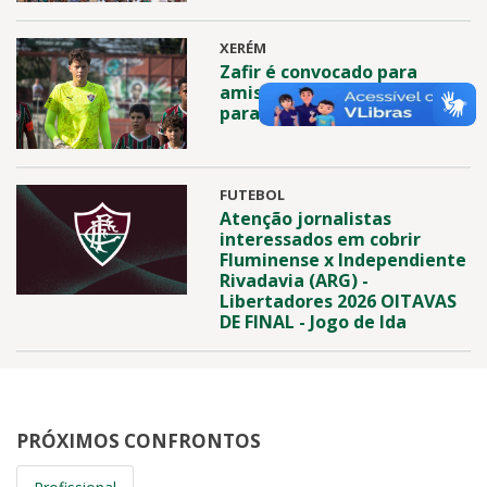
XERÉM
Zafir é convocado para
amistosos de preparação
para Copa do Mundo Sub-17
FUTEBOL
Atenção jornalistas
interessados em cobrir
Fluminense x Independiente
Rivadavia (ARG) -
Libertadores 2026 OITAVAS
DE FINAL - Jogo de Ida
PRÓXIMOS CONFRONTOS