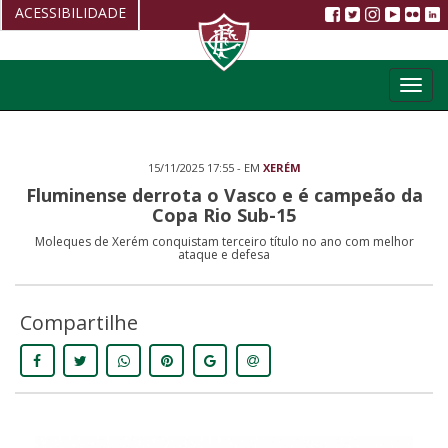
ACESSIBILIDADE
Aumentar fonte
Toggl
Diminuir fonte
navig
Alto Contraste
15/11/2025 17:55 - EM
XERÉM
Restaurar
Fluminense derrota o Vasco e é campeão da
Copa Rio Sub-15
Moleques de Xerém conquistam terceiro título no ano com melhor
ataque e defesa
Compartilhe