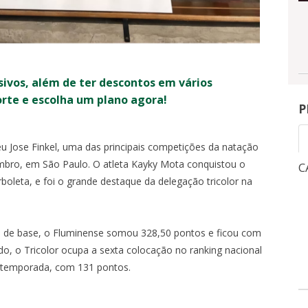
sivos, além de ter descontos em vários
orte e escolha um plano agora!
P
 Jose Finkel, uma das principais competições da natação
vembro, em São Paulo. O atleta Kayky Mota conquistou o
CAMPEONATO BRASILEIRO
C
oleta, e foi o grande destaque da delegação tricolor na
1
3
NGRESSOS
INGRESSOS
X
s de base, o Fluminense somou 328,50 pontos e ficou com
o, o Tricolor ocupa a sexta colocação no ranking nacional
0
-
OITAVAS DE FINAL - VOLTA -
QUA, 5/8, 21:30
-
a temporada, com 131 pontos.
MARACANÃ