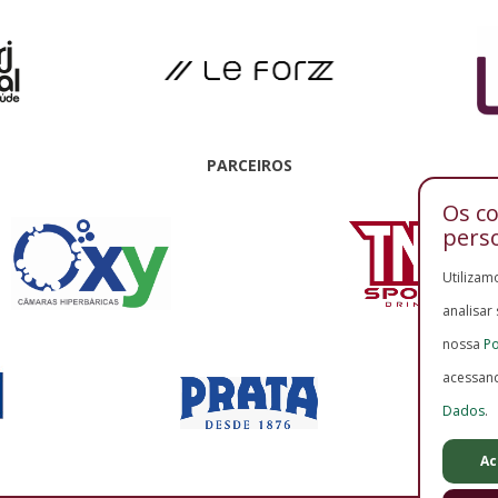
PARCEIROS
Os c
pers
Utilizam
analisar
nossa
Po
acessan
Dados
.
Ac