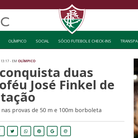
OLÍMPICO
SOCIAL
SÓCIO FUTEBOL E CHECK-INS
TRANSPA
 13:17 - EM
OLÍMPICO
conquista duas
féu José Finkel de
tação
 nas provas de 50 m e 100m borboleta