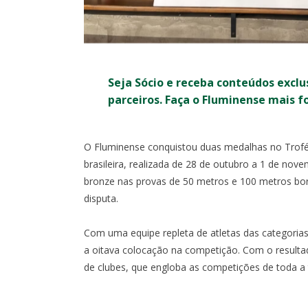
Seja Sócio e receba conteúdos exclu
parceiros. Faça o Fluminense mais f
O Fluminense conquistou duas medalhas no Troféu
brasileira, realizada de 28 de outubro a 1 de no
RO
COPA DO BRASIL
bronze nas provas de 50 metros e 100 metros borb
disputa.
0
0
I
X
Com uma equipe repleta de atletas das categoria
a oitava colocação na competição. Com o resultad
1:30
- MARACANÃ
OITAVAS DE FINAL - IDA -
SÁB, 1/8, 17:3
de clubes, que engloba as competições de toda 
MARACANÃ