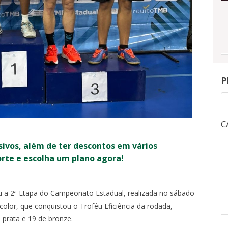
P
CAMPEONATO BRASILEIRO
C
sivos, além de ter descontos em vários
1
3
orte e escolha um plano agora!
NGRESSOS
INGRESSOS
X
u a 2ª Etapa do Campeonato Estadual, realizada no sábado
0
-
OITAVAS DE FINAL - VOLTA -
QUA, 5/8, 21:30
-
olor, que conquistou o Troféu Eficiência da rodada,
MARACANÃ
 prata e 19 de bronze.