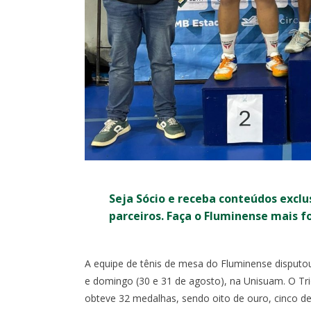
RO
COPA DO BRASIL
Seja Sócio e receba conteúdos exclu
0
0
parceiros. Faça o Fluminense mais f
I
X
A equipe de tênis de mesa do Fluminense disputo
1:30
- MARACANÃ
OITAVAS DE FINAL - IDA -
SÁB, 1/8, 17:3
e domingo (30 e 31 de agosto), na Unisuam. O Tric
MARACANÃ
obteve 32 medalhas, sendo oito de ouro, cinco de