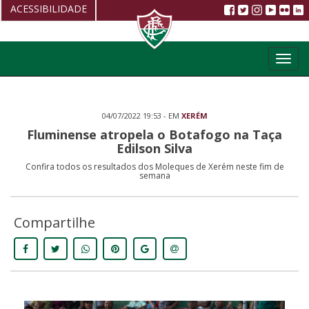
ACESSIBILIDADE
Aumentar fonte
Toggl
Diminuir fonte
navig
Alto Contraste
04/07/2022 19:53 - EM
XERÉM
Restaurar
Fluminense atropela o Botafogo na Taça
Edilson Silva
Confira todos os resultados dos Moleques de Xerém neste fim de
semana
Compartilhe