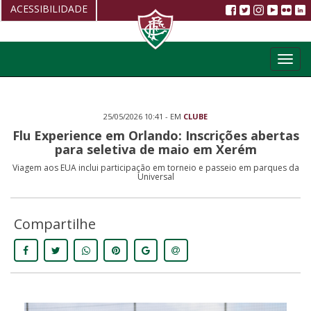
ACESSIBILIDADE
Aumentar fonte
Toggl
Diminuir fonte
navig
Alto Contraste
25/05/2026 10:41 - EM
CLUBE
Restaurar
Flu Experience em Orlando: Inscrições abertas
para seletiva de maio em Xerém
Viagem aos EUA inclui participação em torneio e passeio em parques da
Universal
Compartilhe