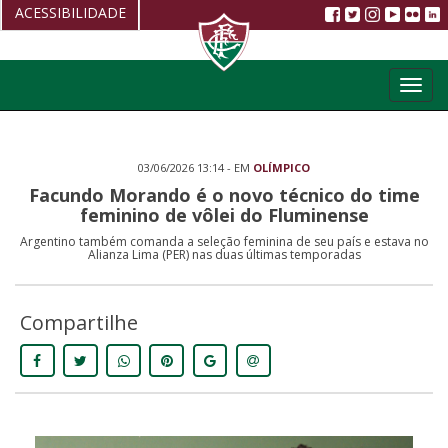
ACESSIBILIDADE
Aumentar fonte
Toggl
Diminuir fonte
navig
Alto Contraste
03/06/2026 13:14 - EM
OLÍMPICO
Restaurar
Facundo Morando é o novo técnico do time
feminino de vôlei do Fluminense
Argentino também comanda a seleção feminina de seu país e estava no
Alianza Lima (PER) nas duas últimas temporadas
Compartilhe