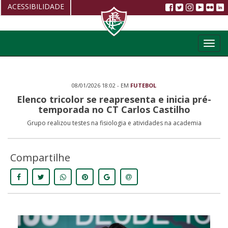
ACESSIBILIDADE
Aumentar fonte
Toggl
Diminuir fonte
navig
Alto Contraste
08/01/2026 18:02 - EM
FUTEBOL
Restaurar
Elenco tricolor se reapresenta e inicia pré-
temporada no CT Carlos Castilho
Grupo realizou testes na fisiologia e atividades na academia
Compartilhe