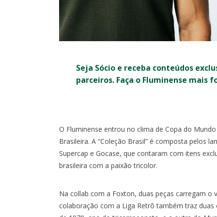
Seja Sócio e receba conteúdos exclu
parceiros. Faça o Fluminense mais f
RO
COPA DO BRASIL
O Fluminense entrou no clima de Copa do Mundo e
Brasileira. A “Coleção Brasil” é composta pelos 
0
0
I
Supercap e Gocase, que contaram com itens exclu
X
brasileira com a paixão tricolor.
1:30
- MARACANÃ
OITAVAS DE FINAL - IDA -
SÁB, 1/8, 17:3
Na collab com a Foxton, duas peças carregam o ve
MARACANÃ
colaboração com a Liga Retrô também traz duas c