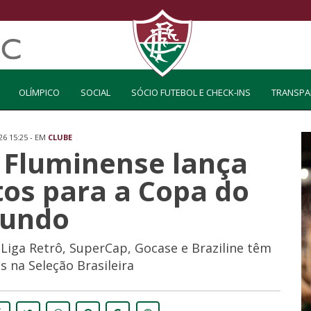
OLÍMPICO
SOCIAL
SÓCIO FUTEBOL E CHECK-INS
TRANSPA
26 15:25 - EM
CLUBE
: Fluminense lança
tos para a Copa do
undo
iga Retrô, SuperCap, Gocase e Braziline têm
s na Seleção Brasileira