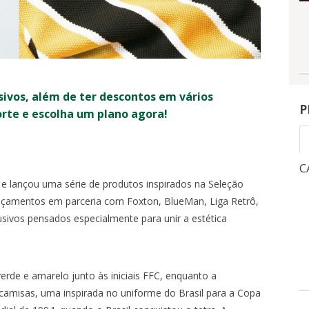
sivos, além de ter descontos em vários
P
orte e escolha um plano agora!
CAMPEONATO BRASILEIRO
C
 lançou uma série de produtos inspirados na Seleção
lançamentos em parceria com Foxton, BlueMan, Liga Retrô,
1
3
NGRESSOS
INGRESSOS
sivos pensados especialmente para unir a estética
X
0
-
OITAVAS DE FINAL - VOLTA -
QUA, 5/8, 21:30
-
rde e amarelo junto às iniciais FFC, enquanto a
MARACANÃ
amisas, uma inspirada no uniforme do Brasil para a Copa