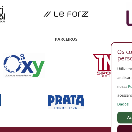
PARCEIROS
Os c
pers
Utilizam
analisar
nossa
Po
acessan
Dados
.
Ac