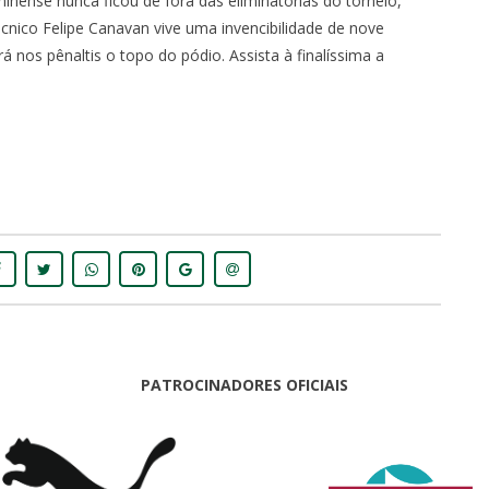
minense nunca ficou de fora das eliminatórias do torneio,
nico Felipe Canavan vive uma invencibilidade de nove
nos pênaltis o topo do pódio. Assista à finalíssima a
PATROCINADORES OFICIAIS