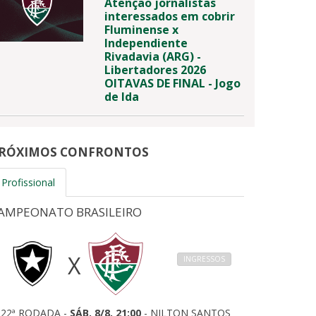
Atenção jornalistas
interessados em cobrir
Fluminense x
Independiente
Rivadavia (ARG) -
Libertadores 2026
OITAVAS DE FINAL - Jogo
de Ida
RÓXIMOS CONFRONTOS
Profissional
AMPEONATO BRASILEIRO
X
INGRESSOS
22ª RODADA -
SÁB, 8/8, 21:00
- NILTON SANTOS