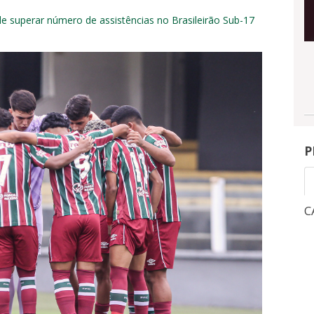
e superar número de assistências no Brasileirão Sub-17
P
CAMPEONATO BRASILEIRO
C
1
3
NGRESSOS
INGRESSOS
X
0
-
OITAVAS DE FINAL - VOLTA -
QUA, 5/8, 21:30
-