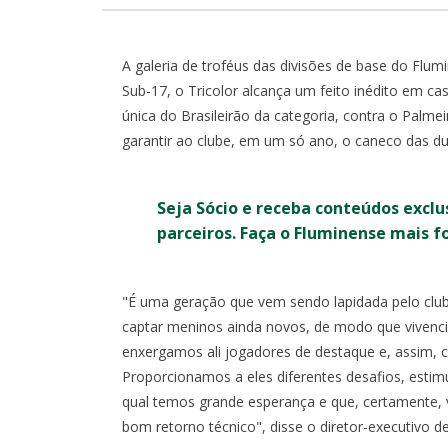
A galeria de troféus das divisões de base do Flu
Sub-17, o Tricolor alcança um feito inédito em caso
única do Brasileirão da categoria, contra o Palmei
garantir ao clube, em um só ano, o caneco das d
Seja Sócio e receba conteúdos exclu
parceiros. Faça o Fluminense mais f
"É uma geração que vem sendo lapidada pelo clu
captar meninos ainda novos, de modo que vivenc
enxergamos ali jogadores de destaque e, assim, c
Proporcionamos a eles diferentes desafios, esti
qual temos grande esperança e que, certamente, va
bom retorno técnico", disse o diretor-executivo de