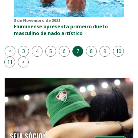
3 de Novembro de 2021
Fluminense apresenta primeiro dueto
masculino de nado artístico
<
3
4
5
6
7
8
9
10
11
>